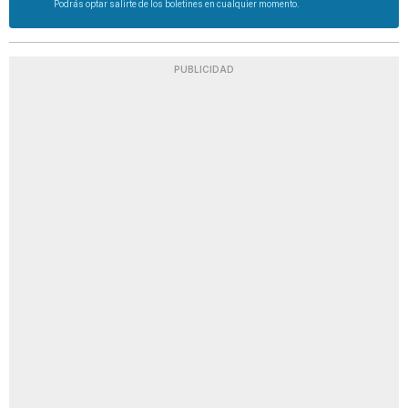
Podrás optar salirte de los boletines en cualquier momento.
PUBLICIDAD