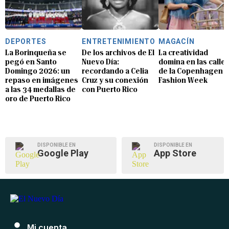
DEPORTES
ENTRETENIMIENTO
MAGACÍN
La Borinqueña se
De los archivos de El
La creatividad
pegó en Santo
Nuevo Día:
domina en las calle
Domingo 2026: un
recordando a Celia
de la Copenhagen
repaso en imágenes
Cruz y su conexión
Fashion Week
a las 34 medallas de
con Puerto Rico
oro de Puerto Rico
DISPONIBLE EN
DISPONIBLE EN
Google Play
App Store
Mi cuenta