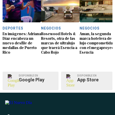
DEPORTES
NEGOCIOS
NEGOCIOS
En imágenes: Adriana
Rosewood Hotels &
Aman, la segunda
Díaz encabeza un
Resorts, otra de las
marca hotelera de
nuevo desfile de
marcas de ultralujo
lujo comprometida
medallas de Puerto
que traerá Esencia a
con el megaproyec
Rico
Cabo Rojo
Esencia
DISPONIBLE EN
DISPONIBLE EN
Google Play
App Store