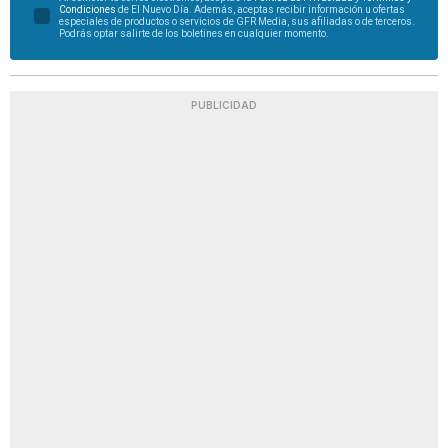
Condiciones
de El Nuevo Día. Además, aceptas recibir información u ofertas
especiales de productos o servicios de GFR Media, sus afiliadas o de terceros.
Podrás optar salirte de los boletines en cualquier momento.
PUBLICIDAD