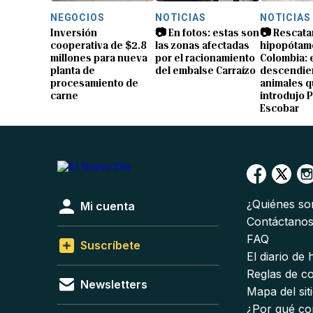
NEGOCIOS
NOTICIAS
NOTICIAS
Inversión
📷 En fotos: estas son
📷 Rescata
cooperativa de $2.8
las zonas afectadas
hipopótam
millones para nueva
por el racionamiento
Colombia: 
planta de
del embalse Carraízo
descendien
procesamiento de
animales 
carne
introdujo 
Escobar
¿Quiénes s
Mi cuenta
Contáctano
FAQ
Suscríbete
El diario de
Reglas de c
Newsletters
Mapa del sit
¿Por qué co