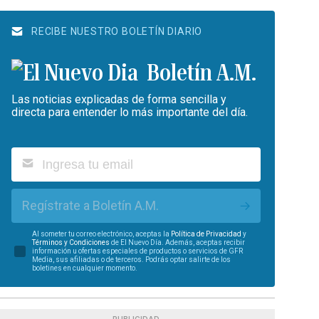
RECIBE NUESTRO BOLETÍN DIARIO
Boletín A.M.
Las noticias explicadas de forma sencilla y
directa para entender lo más importante del día.
Regístrate a Boletín A.M.
Al someter tu correo electrónico, aceptas la
Política de Privacidad
y
Términos y Condiciones
de El Nuevo Día. Además, aceptas recibir
información u ofertas especiales de productos o servicios de GFR
Media, sus afiliadas o de terceros. Podrás optar salirte de los
boletines en cualquier momento.