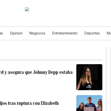
as
Opinión
Negocios
Entretenimiento
Deportes
Ma
iencia y Ambiente
Gastronomía
De Viaje
Tecnología
Podcasts
Horóscopos
Newsletters
Feriados
Especial
rd y asegura que Johnny Depp estaba
ijos tras ruptura con Elizabeth