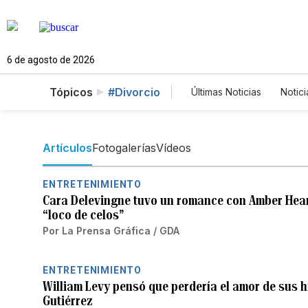
6 de agosto de 2026
Tópicos
#Divorcio
Últimas Noticias
Notici
Estados Unidos
C
Fotos
English
Artículos
Fotogalerías
Vídeos
ENTRETENIMIENTO
Cara Delevingne tuvo un romance con Amber Hea
“loco de celos”
Por
La Prensa Gráfica / GDA
ENTRETENIMIENTO
William Levy pensó que perdería el amor de sus h
Gutiérrez