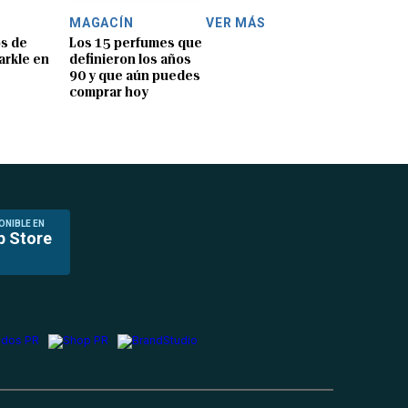
MAGACÍN
VER MÁS
os de
Los 15 perfumes que
rkle en
definieron los años
90 y que aún puedes
comprar hoy
ONIBLE EN
p Store