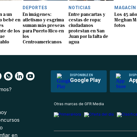
DEPORTES
NOTICIAS
MAGACÍN
n a un
En imágenes:
Entre pancartas y
Los 45 añ
o bebé en
atletismo y esgrima
cestas de ropa:
Meghan Ma
es
suman más preseas
ciudadanos
fotos
te de los
para Puerto Rico en
protestan en San
que
los
Juan por la falta de
Pablo
Centroamericanos
agua
DISPONIBLE EN
DISP
Google Play
Ap
omos?
s
Otras marcas de GFR Media
 hoy
oncursos
io
nfiar en