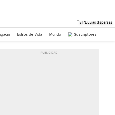
81°
Lluvias dispersas
gacín
Estilos de Vida
Mundo
Suscriptores
Juegos
Lotería
Vídeos
es
PUBLICIDAD