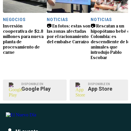
NEGOCIOS
NOTICIAS
NOTICIAS
Inversión
📷 En fotos: estas son
📷 Rescatan a un
cooperativa de $2.8
las zonas afectadas
hipopótamo bebé e
millones para nueva
por el racionamiento
Colombia: es
planta de
del embalse Carraízo
descendiente de lo
procesamiento de
animales que
carne
introdujo Pablo
Escobar
DISPONIBLE EN
DISPONIBLE EN
Google Play
App Store