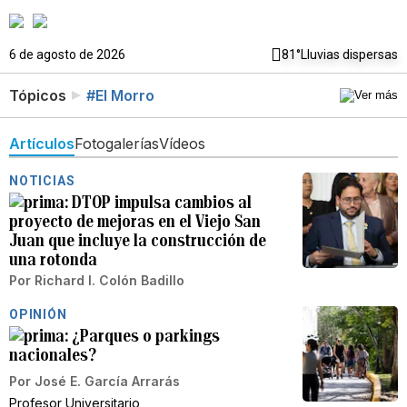
6 de agosto de 2026
81°
Lluvias dispersas
Tópicos
#El Morro
Artículos
Fotogalerías
Vídeos
NOTICIAS
DTOP impulsa cambios al
proyecto de mejoras en el Viejo San
Juan que incluye la construcción de
una rotonda
Por
Richard I. Colón Badillo
OPINIÓN
¿Parques o parkings
nacionales?
Por
José E. García Arrarás
Profesor Universitario