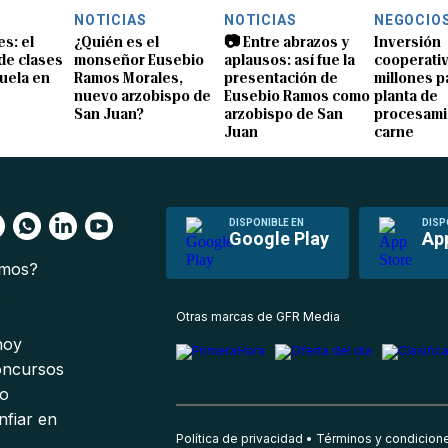
NOTICIAS
NOTICIAS
NEGOCIO
s: el
¿Quién es el
📷 Entre abrazos y
Inversión
 de clases
monseñor Eusebio
aplausos: así fue la
cooperativ
uela en
Ramos Morales,
presentación de
millones p
nuevo arzobispo de
Eusebio Ramos como
planta de
San Juan?
arzobispo de San
procesami
Juan
carne
DISPONIBLE EN
DISP
Google Play
Ap
omos?
s
Otras marcas de GFR Media
 hoy
oncursos
io
nfiar en
Política de privacidad
Términos y condicion