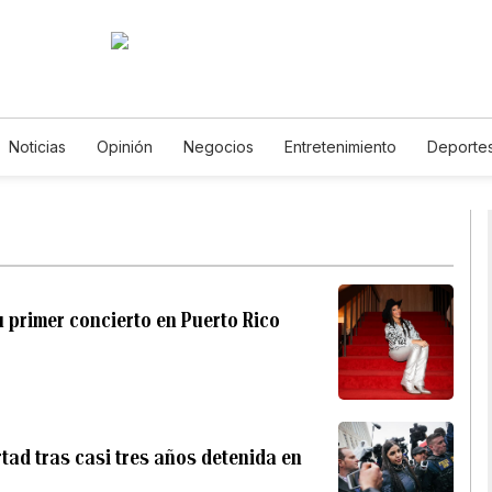
Noticias
Opinión
Negocios
Entretenimiento
Deporte
tados Unidos
Ciencia y Ambiente
Gastronomía
De Viaje
tos
English
Podcasts
Horóscopos
Newsletters
Fer
 primer concierto en Puerto Rico
tad tras casi tres años detenida en