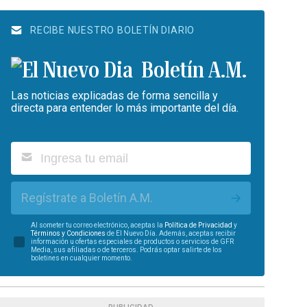
RECIBE NUESTRO BOLETÍN DIARIO
Boletín A.M.
Las noticias explicadas de forma sencilla y
directa para entender lo más importante del día.
Regístrate a Boletín A.M.
Al someter tu correo electrónico, aceptas la
Política de Privacidad
y
Términos y Condiciones
de El Nuevo Día. Además, aceptas recibir
información u ofertas especiales de productos o servicios de GFR
Media, sus afiliadas o de terceros. Podrás optar salirte de los
boletines en cualquier momento.