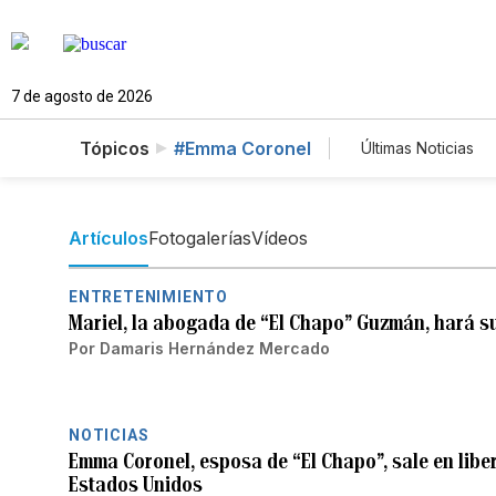
7 de agosto de 2026
Tópicos
#Emma Coronel
Últimas Noticias
Mundo
Es
Vídeos
Fo
Artículos
Fotogalerías
Vídeos
ENTRETENIMIENTO
Mariel, la abogada de “El Chapo” Guzmán, hará su
Por
Damaris Hernández Mercado
NOTICIAS
Emma Coronel, esposa de “El Chapo”, sale en liber
Estados Unidos