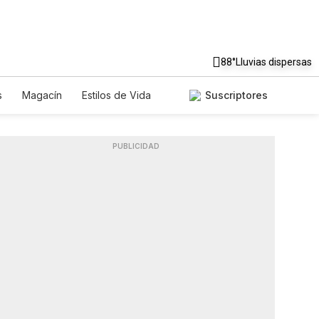
88°
Lluvias dispersas
s
Magacín
Estilos de Vida
Suscriptores
Tecnología
Juegos
Lotería
iados
Especiales
PUBLICIDAD