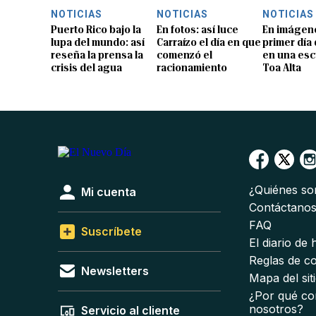
NOTICIAS
NOTICIAS
NOTICIAS
Puerto Rico bajo la
En fotos: así luce
En imágene
lupa del mundo: así
Carraízo el día en que
primer día
reseña la prensa la
comenzó el
en una esc
crisis del agua
racionamiento
Toa Alta
¿Quiénes s
Mi cuenta
Contáctano
FAQ
Suscríbete
El diario de
Reglas de c
Newsletters
Mapa del sit
¿Por qué co
nosotros?
Servicio al cliente