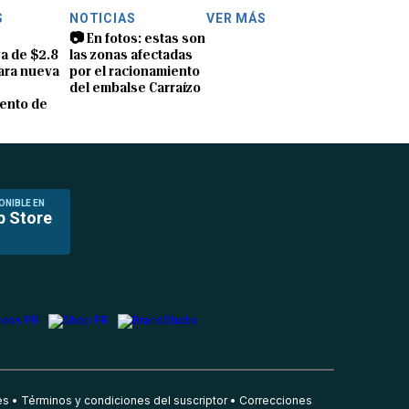
S
NOTICIAS
VER MÁS
📷 En fotos: estas son
a de $2.8
las zonas afectadas
ara nueva
por el racionamiento
del embalse Carraízo
ento de
ONIBLE EN
p Store
es
Términos y condiciones del suscriptor
Correcciones