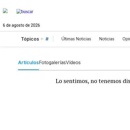
6 de agosto de 2026
Tópicos
#
Últimas Noticias
Noticias
Opi
Estados Unidos
Ciencia y A
English
Podcasts
Horós
Artículos
Fotogalerías
Vídeos
Lo sentimos, no tenemos dis