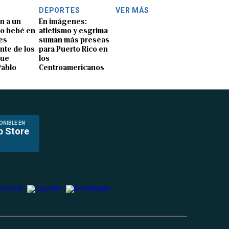
DEPORTES
VER MÁS
n a un
En imágenes:
o bebé en
atletismo y esgrima
es
suman más preseas
nte de los
para Puerto Rico en
que
los
Pablo
Centroamericanos
ONIBLE EN
p Store