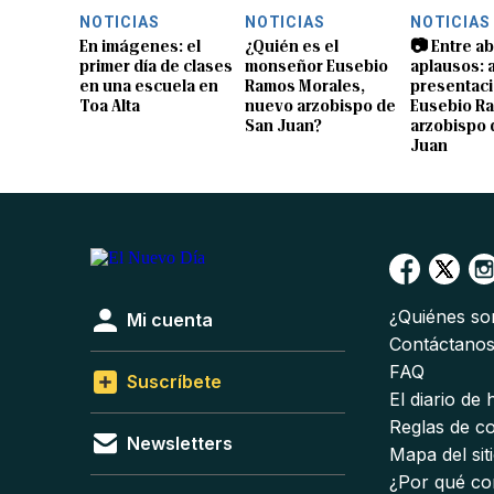
NOTICIAS
NOTICIAS
NOTICIAS
En imágenes: el
¿Quién es el
📷 Entre a
primer día de clases
monseñor Eusebio
aplausos: a
en una escuela en
Ramos Morales,
presentaci
Toa Alta
nuevo arzobispo de
Eusebio R
San Juan?
arzobispo 
Juan
¿Quiénes s
Mi cuenta
Contáctano
FAQ
Suscríbete
El diario de
Reglas de c
Newsletters
Mapa del sit
¿Por qué co