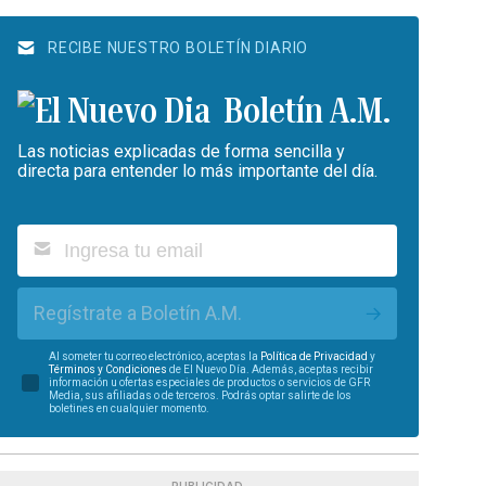
RECIBE NUESTRO BOLETÍN DIARIO
Boletín A.M.
Las noticias explicadas de forma sencilla y
directa para entender lo más importante del día.
Regístrate a Boletín A.M.
Al someter tu correo electrónico, aceptas la
Política de Privacidad
y
Términos y Condiciones
de El Nuevo Día. Además, aceptas recibir
información u ofertas especiales de productos o servicios de GFR
Media, sus afiliadas o de terceros. Podrás optar salirte de los
boletines en cualquier momento.