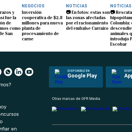
NEGOCIOS
NOTICIAS
NOTICIAS
brazos y
Inversión
📷 En fotos: estas son
📷 Rescata
sí fue la
cooperativa de $2.8
las zonas afectadas
hipopótam
ón de
millones para nueva
por el racionamiento
Colombia: 
amos como
planta de
del embalse Carraízo
descendie
de San
procesamiento de
animales 
carne
introdujo 
Escobar
DISPONIBLE EN
DISP
Google Play
Ap
omos?
s
Otras marcas de GFR Media
 hoy
oncursos
io
nfiar en