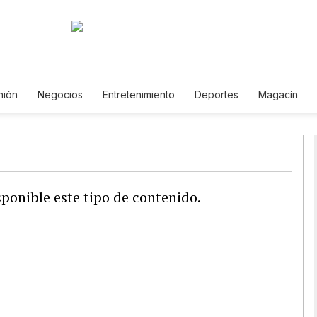
nión
Negocios
Entretenimiento
Deportes
Magacín
mbiente
Gastronomía
De Viaje
Tecnología
Juegos
copos
Newsletters
Feriados
Especiales
ponible este tipo de contenido.