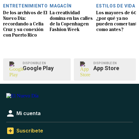
ENTRETENIMIENTO
MAGACÍN
ESTILOS DE VIDA
De los archivos de El
La creatividad
Los mayores de 60:
Nuevo Día:
domina en las calles
¿por qué ya no
recordando a Celia
de la Copenhagen
pueden comer tant
Cruz y su conexión
Fashion Week
como antes?
con Puerto Rico
DISPONIBLE EN
DISPONIBLE EN
Google Play
App Store
Mi cuenta
Suscríbete