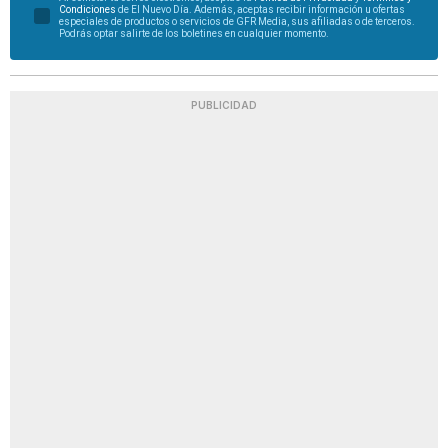
Condiciones
de El Nuevo Día. Además, aceptas recibir información u ofertas
especiales de productos o servicios de GFR Media, sus afiliadas o de terceros.
Podrás optar salirte de los boletines en cualquier momento.
PUBLICIDAD