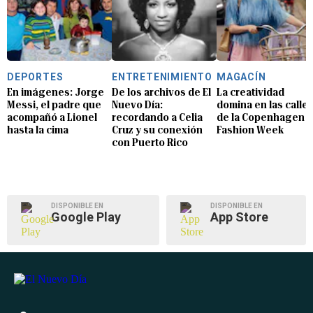
DEPORTES
ENTRETENIMIENTO
MAGACÍN
En imágenes: Jorge
De los archivos de El
La creatividad
Messi, el padre que
Nuevo Día:
domina en las calle
acompañó a Lionel
recordando a Celia
de la Copenhagen
hasta la cima
Cruz y su conexión
Fashion Week
con Puerto Rico
DISPONIBLE EN
DISPONIBLE EN
Google Play
App Store