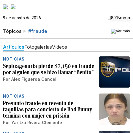
9 de agosto de 2026
89°
Bruma
Tópicos
#fraude
Artículos
Fotogalerías
Vídeos
NOTICIAS
Septuagenaria pierde $7,150 en fraude
por alguien que se hizo llamar “Benito”
Por
Alex Figueroa Cancel
NOTICIAS
Presunto fraude en reventa de
taquillas para concierto de Bad Bunny
termina con mujer en prisión
Por
Yaritza Rivera Clemente