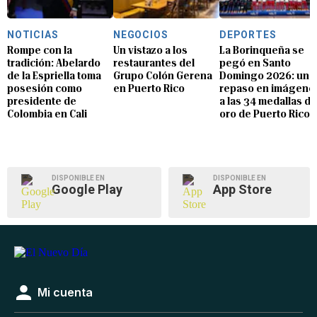
NOTICIAS
NEGOCIOS
DEPORTES
Rompe con la
Un vistazo a los
La Borinqueña se
tradición: Abelardo
restaurantes del
pegó en Santo
de la Espriella toma
Grupo Colón Gerena
Domingo 2026: un
posesión como
en Puerto Rico
repaso en imágene
presidente de
a las 34 medallas de
Colombia en Cali
oro de Puerto Rico
DISPONIBLE EN
DISPONIBLE EN
Google Play
App Store
Mi cuenta