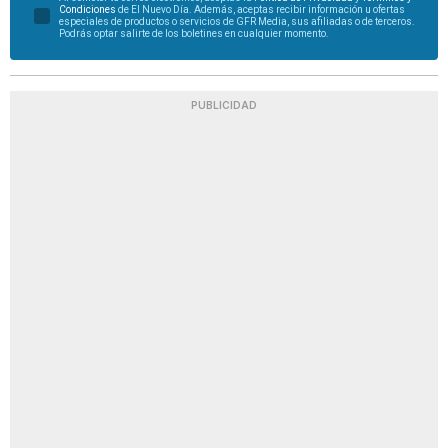
Condiciones
de El Nuevo Día. Además, aceptas recibir información u ofertas
especiales de productos o servicios de GFR Media, sus afiliadas o de terceros.
Podrás optar salirte de los boletines en cualquier momento.
PUBLICIDAD