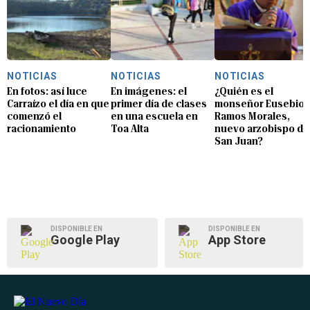
NOTICIAS
NOTICIAS
NOTICIAS
En fotos: así luce
En imágenes: el
¿Quién es el
Carraízo el día en que
primer día de clases
monseñor Eusebio
comenzó el
en una escuela en
Ramos Morales,
racionamiento
Toa Alta
nuevo arzobispo de
San Juan?
DISPONIBLE EN
DISPONIBLE EN
Google Play
App Store