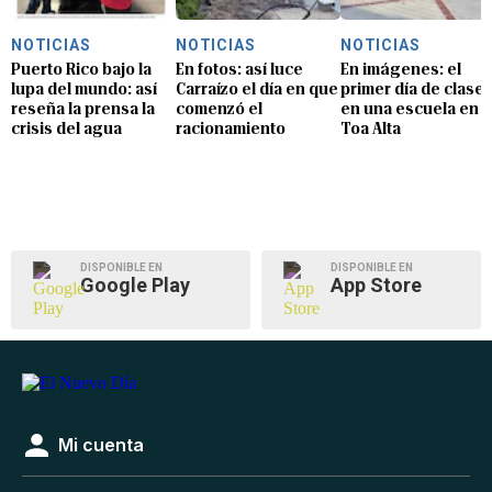
NOTICIAS
NOTICIAS
NOTICIAS
Puerto Rico bajo la
En fotos: así luce
En imágenes: el
lupa del mundo: así
Carraízo el día en que
primer día de clase
reseña la prensa la
comenzó el
en una escuela en
crisis del agua
racionamiento
Toa Alta
DISPONIBLE EN
DISPONIBLE EN
Google Play
App Store
Mi cuenta