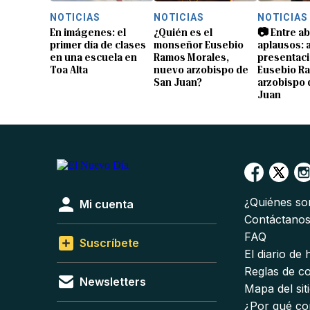
NOTICIAS
NOTICIAS
NOTICIAS
En imágenes: el
¿Quién es el
📷 Entre a
primer día de clases
monseñor Eusebio
aplausos: a
en una escuela en
Ramos Morales,
presentaci
Toa Alta
nuevo arzobispo de
Eusebio R
San Juan?
arzobispo 
Juan
¿Quiénes s
Mi cuenta
Contáctano
FAQ
Suscríbete
El diario de
Reglas de c
Newsletters
Mapa del sit
¿Por qué co