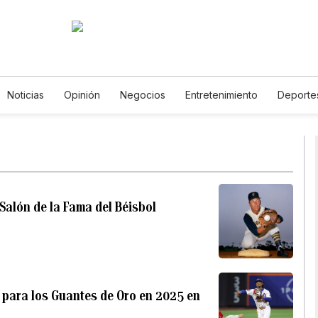
Noticias
Opinión
Negocios
Entretenimiento
Deporte
tados Unidos
Ciencia y Ambiente
Gastronomía
De Viaje
tos
English
Podcasts
Horóscopos
Newsletters
Fer
 Salón de la Fama del Béisbol
s para los Guantes de Oro en 2025 en