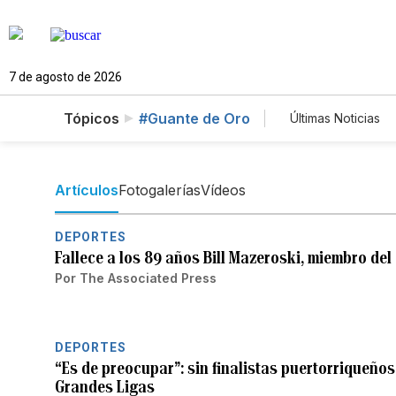
7 de agosto de 2026
Tópicos
#Guante de Oro
Últimas Noticias
Mundo
Es
Vídeos
Fo
Artículos
Fotogalerías
Vídeos
DEPORTES
Fallece a los 89 años Bill Mazeroski, miembro del
Por
The Associated Press
DEPORTES
“Es de preocupar”: sin finalistas puertorriqueño
Grandes Ligas