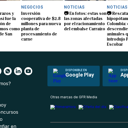
NEGOCIOS
NOTICIAS
NOTICIAS
brazos y
Inversión
📷 En fotos: estas son
📷 Rescata
sí fue la
cooperativa de $2.8
las zonas afectadas
hipopótam
ón de
millones para nueva
por el racionamiento
Colombia: 
amos como
planta de
del embalse Carraízo
descendie
de San
procesamiento de
animales 
carne
introdujo 
Escobar
DISPONIBLE EN
DISP
Google Play
Ap
omos?
s
Otras marcas de GFR Media
 hoy
oncursos
io
nfiar en