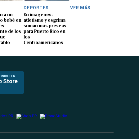
DEPORTES
VER MÁS
n a un
En imágenes:
o bebé en
atletismo y esgrima
es
suman más preseas
nte de los
para Puerto Rico en
que
los
Pablo
Centroamericanos
ONIBLE EN
p Store