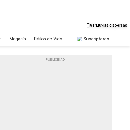
81°
Lluvias dispersas
s
Magacín
Estilos de Vida
Suscriptores
Tecnología
Juegos
Lotería
iados
Especiales
PUBLICIDAD