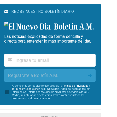
RECIBE NUESTRO BOLETÍN DIARIO
Boletín A.M.
Las noticias explicadas de forma sencilla y
directa para entender lo más importante del día.
Regístrate a Boletín A.M.
Al someter tu correo electrónico, aceptas la
Política de Privacidad
y
Términos y Condiciones
de El Nuevo Día. Además, aceptas recibir
información u ofertas especiales de productos o servicios de GFR
Media, sus afiliadas o de terceros. Podrás optar salirte de los
boletines en cualquier momento.