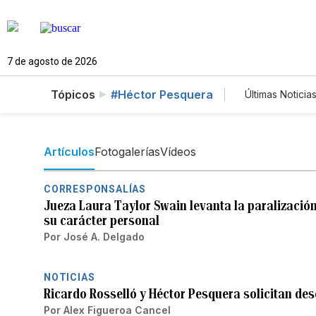
7 de agosto de 2026
Tópicos
#Héctor Pesquera
Últimas Noticia
Mundo
Lotería
Artículos
Fotogalerías
Vídeos
CORRESPONSALÍAS
Jueza Laura Taylor Swain levanta la paralizació
su carácter personal
Por
José A. Delgado
NOTICIAS
Ricardo Rosselló y Héctor Pesquera solicitan de
Por
Alex Figueroa Cancel