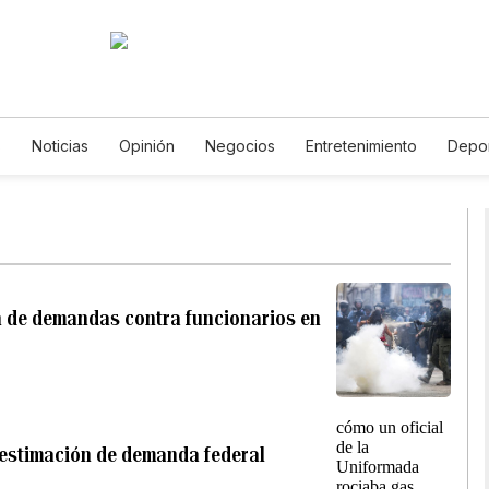
s
Noticias
Opinión
Negocios
Entretenimiento
Depo
Estados Unidos
Ciencia y Ambiente
Gastronomía
De Viaj
Vídeos
Fotos
English
Podcasts
Horóscopos
Newsl
n de demandas contra funcionarios en
sestimación de demanda federal