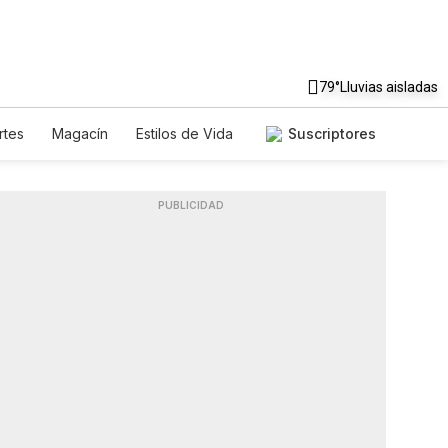
79°
Lluvias aisladas
rtes
Magacín
Estilos de Vida
Suscriptores
e
Tecnología
Juegos
etters
Feriados
Especiales
PUBLICIDAD