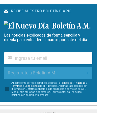
RECIBE NUESTRO BOLETÍN DIARIO
Boletín A.M.
Las noticias explicadas de forma sencilla y
directa para entender lo más importante del día.
Regístrate a Boletín A.M.
Al someter tu correo electrónico, aceptas la
Política de Privacidad
y
Términos y Condiciones
de El Nuevo Día. Además, aceptas recibir
información u ofertas especiales de productos o servicios de GFR
Media, sus afiliadas o de terceros. Podrás optar salirte de los
boletines en cualquier momento.