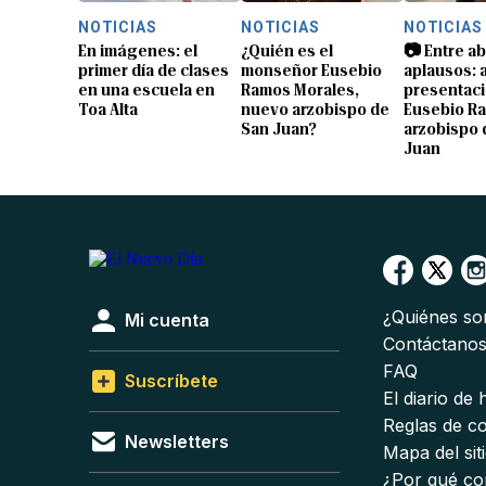
NOTICIAS
NOTICIAS
NOTICIAS
En imágenes: el
¿Quién es el
📷 Entre a
primer día de clases
monseñor Eusebio
aplausos: a
en una escuela en
Ramos Morales,
presentaci
Toa Alta
nuevo arzobispo de
Eusebio R
San Juan?
arzobispo 
Juan
¿Quiénes s
Mi cuenta
Contáctano
FAQ
Suscríbete
El diario de
Reglas de c
Newsletters
Mapa del sit
¿Por qué co