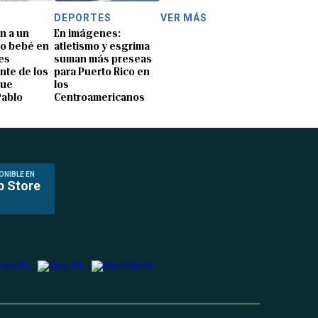
DEPORTES
VER MÁS
n a un
En imágenes:
o bebé en
atletismo y esgrima
es
suman más preseas
nte de los
para Puerto Rico en
que
los
Pablo
Centroamericanos
ONIBLE EN
p Store