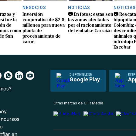
NEGOCIOS
NOTICIAS
NOTICIAS
brazos y
Inversión
📷 En fotos: estas son
📷 Rescata
sí fue la
cooperativa de $2.8
las zonas afectadas
hipopótam
ón de
millones para nueva
por el racionamiento
Colombia: 
amos como
planta de
del embalse Carraízo
descendie
de San
procesamiento de
animales 
carne
introdujo 
Escobar
DISPONIBLE EN
DISP
Google Play
Ap
omos?
s
Otras marcas de GFR Media
 hoy
oncursos
io
nfiar en