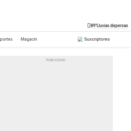
89°
Lluvias dispersas
portes
Magacín
Suscriptores
stronomía
De Viaje
asts
Horóscopos
Newsletters
PUBLICIDAD