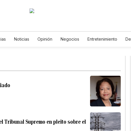
cias
Noticias
Opinión
Negocios
Entretenimiento
De
de Vida
Mundo
Estados Unidos
Ciencia y Ambiente
Ga
gía
Juegos
Lotería
Vídeos
Fotos
English
Podc
s
Especiales
siado
el Tribunal Supremo en pleito sobre el