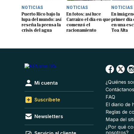
NOTICIAS
NOTICIAS
NOTICIAS
Puerto Rico bajo la
En fotos: así luce
En imágene
lupa del mundo: así
Carraízo el día en que
primer día
reseña la prensa la
comenzó el
en una esc
crisis del agua
racionamiento
Toa Alta
¿Quiénes s
Mi cuenta
Contáctano
FAQ
Suscríbete
El diario de
Reglas de c
Newsletters
Mapa del sit
¿Por qué co
nosotros?
Servicio al cliente