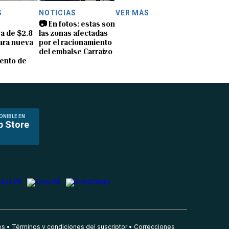
S
NOTICIAS
VER MÁS
📷 En fotos: estas son
a de $2.8
las zonas afectadas
ara nueva
por el racionamiento
del embalse Carraízo
ento de
ONIBLE EN
p Store
es
Términos y condiciones del suscriptor
Correcciones