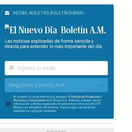
RECIBE NUESTRO BOLETÍN DIARIO
Boletín A.M.
Las noticias explicadas de forma sencilla y
directa para entender lo más importante del día.
Regístrate a Boletín A.M.
Al someter tu correo electrónico, aceptas la
Política de Privacidad
y
Términos y Condiciones
de El Nuevo Día. Además, aceptas recibir
información u ofertas especiales de productos o servicios de GFR
Media, sus afiliadas o de terceros. Podrás optar salirte de los
boletines en cualquier momento.