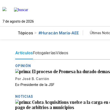
7 de agosto de 2026
Tópicos
#Huracán María-AEE
Últimas Noti
Estilos 
Tecnolo
Feriado
Artículos
Fotogalerías
Vídeos
OPINIÓN
El proceso de Promesa ha durado dema
Por
José B. Carrión
Ex-Presidente de la JSF
NOTICIAS
Cobra Acquisitions vuelve a la carga en 
pago de arbitrios a municipios