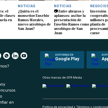
NOTICIAS
NOTICIAS
NEGOCIO
s: el
¿Quién es el
📷 Entre abrazos y
Inversión
 de clases
monseñor Eusebio
aplausos: así fue la
cooperativ
uela en
Ramos Morales,
presentación de
millones p
nuevo arzobispo de
Eusebio Ramos como
planta de
San Juan?
arzobispo de San
procesami
Juan
carne
DISPONIBLE EN
DISP
Google Play
Ap
omos?
s
Otras marcas de GFR Media
 hoy
oncursos
io
nfiar en
Política de privacidad
Términos y condicion