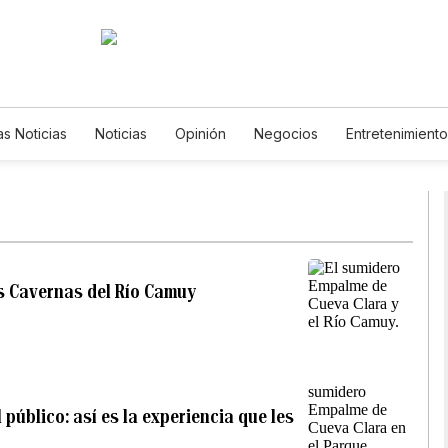
as Noticias
Noticias
Opinión
Negocios
Entretenimiento
stilos de Vida
Mundo
Estados Unidos
Ciencia y Ambient
Tecnología
Juegos
Lotería
Vídeos
Fotos
English
Newsletters
Feriados
Especiales
as Cavernas del Río Camuy
 público: así es la experiencia que les