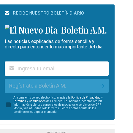
RECIBE NUESTRO BOLETÍN DIARIO
Boletín A.M.
Las noticias explicadas de forma sencilla y
directa para entender lo más importante del día.
Regístrate a Boletín A.M.
Al someter tu correo electrónico, aceptas la
Política de Privacidad
y
Términos y Condiciones
de El Nuevo Día. Además, aceptas recibir
información u ofertas especiales de productos o servicios de GFR
Media, sus afiliadas o de terceros. Podrás optar salirte de los
boletines en cualquier momento.