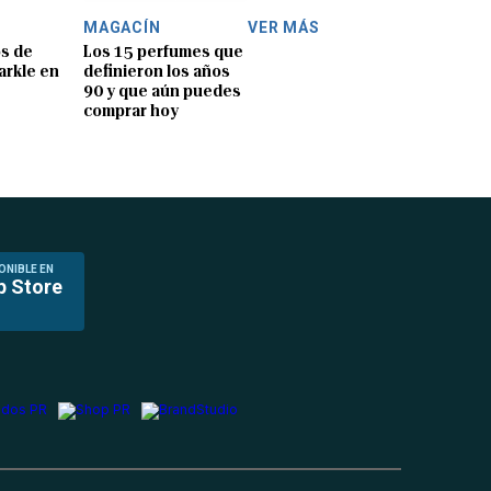
MAGACÍN
VER MÁS
os de
Los 15 perfumes que
rkle en
definieron los años
90 y que aún puedes
comprar hoy
ONIBLE EN
p Store