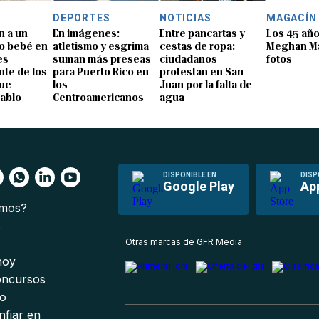
DEPORTES
NOTICIAS
MAGACÍN
n a un
En imágenes:
Entre pancartas y
Los 45 añ
o bebé en
atletismo y esgrima
cestas de ropa:
Meghan Ma
es
suman más preseas
ciudadanos
fotos
te de los
para Puerto Rico en
protestan en San
que
los
Juan por la falta de
Pablo
Centroamericanos
agua
DISPONIBLE EN
DISP
Google Play
Ap
omos?
s
Otras marcas de GFR Media
 hoy
oncursos
io
nfiar en