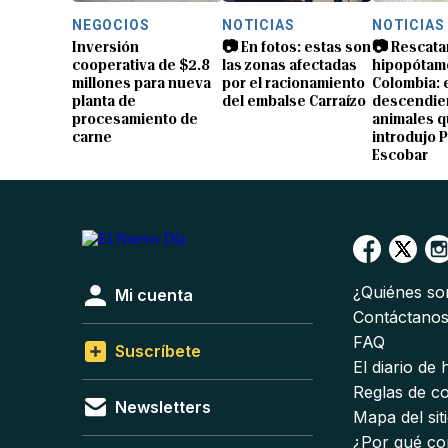
NEGOCIOS
NOTICIAS
NOTICIAS
Inversión
📷 En fotos: estas son
📷 Rescata
cooperativa de $2.8
las zonas afectadas
hipopótam
millones para nueva
por el racionamiento
Colombia: 
planta de
del embalse Carraízo
descendien
procesamiento de
animales 
carne
introdujo 
Escobar
¿Quiénes s
Mi cuenta
Contáctano
FAQ
Suscríbete
El diario de
Reglas de c
Newsletters
Mapa del sit
¿Por qué co