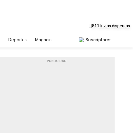
81°
Lluvias dispersas
Deportes
Magacín
Suscriptores
e
Gastronomía
De Viaje
Podcasts
Horóscopos
PUBLICIDAD