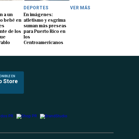
DEPORTES
VER MÁS
n a un
En imágenes:
o bebé en
atletismo y esgrima
es
suman más preseas
nte de los
para Puerto Rico en
que
los
Pablo
Centroamericanos
ONIBLE EN
p Store