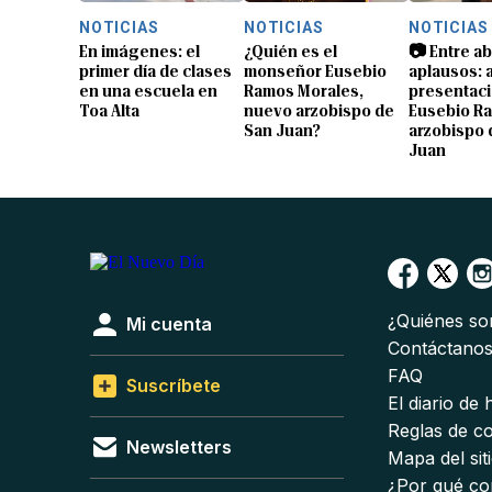
NOTICIAS
NOTICIAS
NOTICIAS
En imágenes: el
¿Quién es el
📷 Entre a
primer día de clases
monseñor Eusebio
aplausos: a
en una escuela en
Ramos Morales,
presentaci
Toa Alta
nuevo arzobispo de
Eusebio R
San Juan?
arzobispo 
Juan
¿Quiénes s
Mi cuenta
Contáctano
FAQ
Suscríbete
El diario de
Reglas de c
Newsletters
Mapa del sit
¿Por qué co