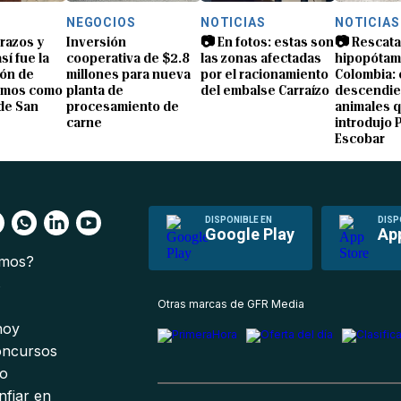
NEGOCIOS
NOTICIAS
NOTICIAS
brazos y
Inversión
📷 En fotos: estas son
📷 Rescata
sí fue la
cooperativa de $2.8
las zonas afectadas
hipopótam
ón de
millones para nueva
por el racionamiento
Colombia: 
amos como
planta de
del embalse Carraízo
descendie
de San
procesamiento de
animales 
carne
introdujo 
Escobar
DISPONIBLE EN
DISP
Google Play
Ap
omos?
s
Otras marcas de GFR Media
 hoy
oncursos
io
nfiar en