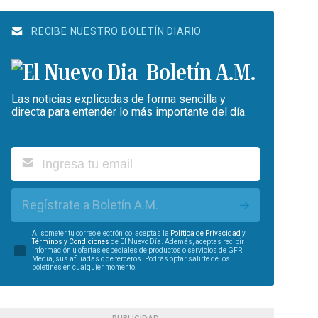
RECIBE NUESTRO BOLETÍN DIARIO
Boletín A.M.
Las noticias explicadas de forma sencilla y
directa para entender lo más importante del día.
Regístrate a Boletín A.M.
Al someter tu correo electrónico, aceptas la
Política de Privacidad
y
Términos y Condiciones
de El Nuevo Día. Además, aceptas recibir
información u ofertas especiales de productos o servicios de GFR
Media, sus afiliadas o de terceros. Podrás optar salirte de los
boletines en cualquier momento.