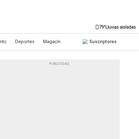
79°
Lluvias aisladas
ento
Deportes
Magacín
Suscriptores
ente
Gastronomía
De Viaje
h
Podcasts
Horóscopos
PUBLICIDAD