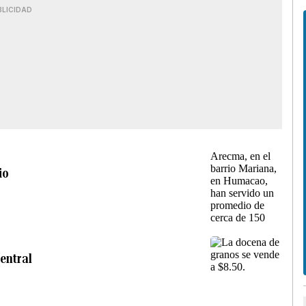
BLICIDAD
io
entral