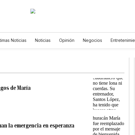
timas Noticias
Noticias
Opinión
Negocios
Entretenimi
Estilos de Vida
Mundo
Estados Unidos
Ciencia y Ambi
Tecnología
Juegos
Lotería
Vídeos
Fotos
Englis
Newsletters
Feriados
Especiales
agos de María
man la emergencia en esperanza