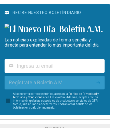
RECIBE NUESTRO BOLETÍN DIARIO
Boletín A.M.
Las noticias explicadas de forma sencilla y
directa para entender lo más importante del día.
Regístrate a Boletín A.M.
Al someter tu correo electrónico, aceptas la
Política de Privacidad
y
Términos y Condiciones
de El Nuevo Día. Además, aceptas recibir
información u ofertas especiales de productos o servicios de GFR
Media, sus afiliadas o de terceros. Podrás optar salirte de los
boletines en cualquier momento.