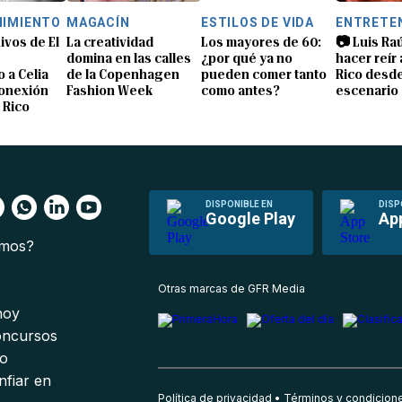
NIMIENTO
MAGACÍN
ESTILOS DE VIDA
ENTRETE
ivos de El
La creatividad
Los mayores de 60:
📷 Luis Ra
domina en las calles
¿por qué ya no
hacer reír
 a Celia
de la Copenhagen
pueden comer tanto
Rico desde
conexión
Fashion Week
como antes?
escenario
 Rico
DISPONIBLE EN
DISP
Google Play
Ap
omos?
s
Otras marcas de GFR Media
 hoy
oncursos
io
nfiar en
Política de privacidad
Términos y condicion