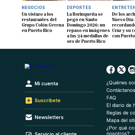
NEGOCIOS
DEPORTES
ENTRETE
Un vistazo a los
La Borinqueña se
De los arch
restaurantes del
pegó en Santo
Nuevo Día:
Grupo Colón Gerena
Domingo 2026: un
recordando
en Puerto Rico
repaso en imágenes
Cruz y su 
a las 34 medallas de
con Puerto
oro de Puerto Rico
¿Quiénes s
Mi cuenta
Contáctano
FAQ
Suscríbete
El diario de
Reglas de c
Newsletters
Mapa del sit
¿Por qué co
nosotros?
Servicio al cliente