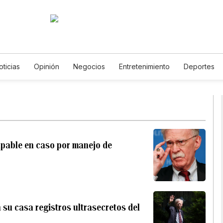
oticias
Opinión
Negocios
Entretenimiento
Deportes
os Unidos
Ciencia y Ambiente
Gastronomía
De Viaje
T
English
Podcasts
Horóscopos
Newsletters
Feriad
lpable en caso por manejo de
su casa registros ultrasecretos del