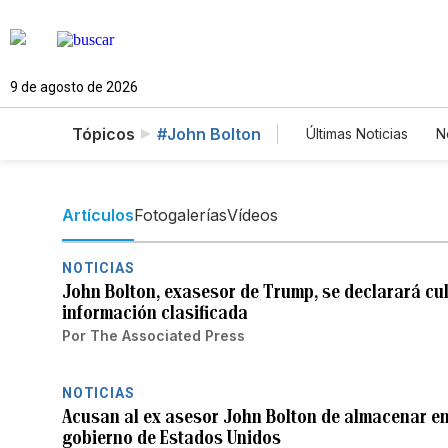
9 de agosto de 2026
Tópicos
#John Bolton
Últimas Noticias
N
Mundo
Estad
Vídeos
Fotos
Artículos
Fotogalerías
Vídeos
NOTICIAS
John Bolton, exasesor de Trump, se declarará cu
información clasificada
Por
The Associated Press
NOTICIAS
Acusan al ex asesor John Bolton de almacenar en 
gobierno de Estados Unidos