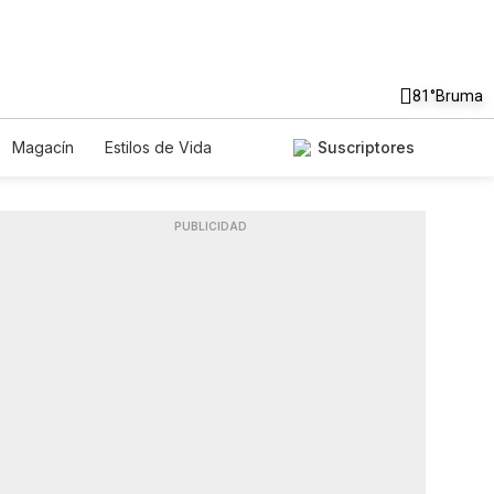
81°
Bruma
Magacín
Estilos de Vida
Suscriptores
ecnología
Juegos
Lotería
os
Especiales
PUBLICIDAD