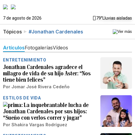
7 de agosto de 2026
79°
Lluvias aisladas
Tópicos
#Jonathan Cardenales
Artículos
Fotogalerías
Vídeos
ENTRETENIMIENTO
Jonathan Cardenales agradece el
milagro de vida de su hijo Aster: “Nos
tiene bien felices”
Por
Jomar José Rivera Cedeño
ESTILOS DE VIDA
La inquebrantable lucha de
Jonathan Cardenales por sus hijos:
“Sueño con verlos correr y jugar”
Por
Shakira Vargas Rodríguez