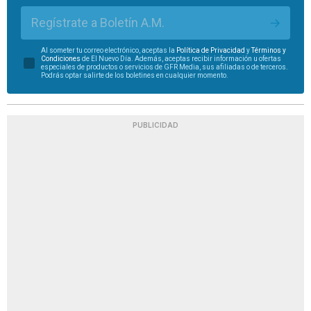
Regístrate a Boletín A.M.
Al someter tu correo electrónico, aceptas la
Política de Privacidad
y
Términos y
Condiciones
de El Nuevo Día. Además, aceptas recibir información u ofertas
especiales de productos o servicios de GFR Media, sus afiliadas o de terceros.
Podrás optar salirte de los boletines en cualquier momento.
PUBLICIDAD