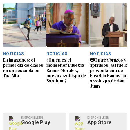
NOTICIAS
NOTICIAS
NOTICIAS
En imágenes: el
¿Quién es el
📷 Entre abrazos y
primer día de clases
monseñor Eusebio
aplausos: así fue la
en una escuela en
Ramos Morales,
presentación de
Toa Alta
nuevo arzobispo de
Eusebio Ramos com
San Juan?
arzobispo de San
Juan
DISPONIBLE EN
DISPONIBLE EN
Google Play
App Store