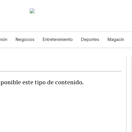
nión
Negocios
Entretenimiento
Deportes
Magacín
mbiente
Gastronomía
De Viaje
Tecnología
Juegos
copos
Newsletters
Feriados
Especiales
ponible este tipo de contenido.