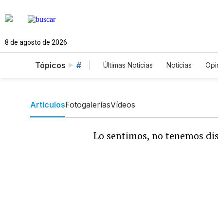
8 de agosto de 2026
Tópicos
#
Últimas Noticias
Noticias
Opi
Estados Unidos
Ciencia y A
English
Podcasts
Horós
Artículos
Fotogalerías
Vídeos
Lo sentimos, no tenemos dis