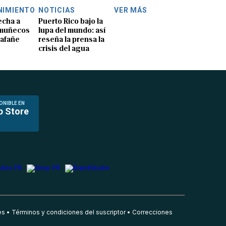
NIMIENTO
NOTICIAS
VER MÁS
echa a
Puerto Rico bajo la
 muñecos
lupa del mundo: así
lafañe
reseña la prensa la
crisis del agua
ONIBLE EN
p Store
es
Términos y condiciones del suscriptor
Correcciones