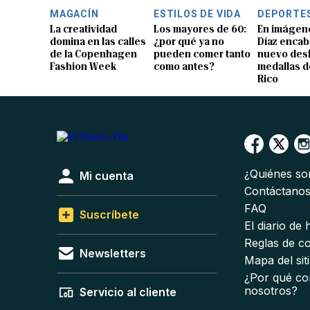
MAGACÍN
ESTILOS DE VIDA
DEPORTE
La creatividad
Los mayores de 60:
En imágene
domina en las calles
¿por qué ya no
Díaz encab
de la Copenhagen
pueden comer tanto
nuevo desf
Fashion Week
como antes?
medallas d
Rico
¿Quiénes s
Mi cuenta
Contáctano
FAQ
Suscríbete
El diario de
Reglas de c
Newsletters
Mapa del sit
¿Por qué co
nosotros?
Servicio al cliente