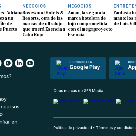
S
NEGOCIOS
NEGOCIOS
ENTRETE
s: Adriana
Rosewood Hotels &
Aman, la segunda
Fantasía h
eza un
Resorts, otra de las
marca hotelera de
mano: los
ile de
marcas de ultralujo
lujo comprometida
de Luis Vil
e Puerto
que traerá Esencia a
con el megaproyecto
Cabo Rojo
Esencia
DISPONIBLE EN
DISP
Google Play
Ap
omos?
s
Otras marcas de GFR Media
 hoy
oncursos
io
nfiar en
Política de privacidad
Términos y condicion