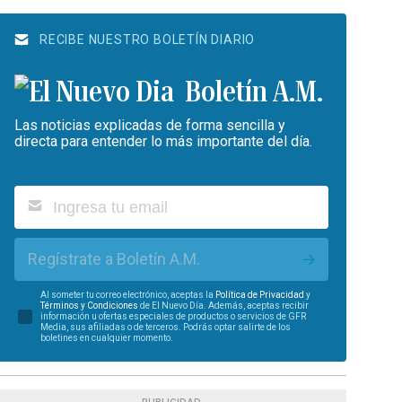
RECIBE NUESTRO BOLETÍN DIARIO
Boletín A.M.
Las noticias explicadas de forma sencilla y
directa para entender lo más importante del día.
Regístrate a Boletín A.M.
Al someter tu correo electrónico, aceptas la
Política de Privacidad
y
Términos y Condiciones
de El Nuevo Día. Además, aceptas recibir
información u ofertas especiales de productos o servicios de GFR
Media, sus afiliadas o de terceros. Podrás optar salirte de los
boletines en cualquier momento.