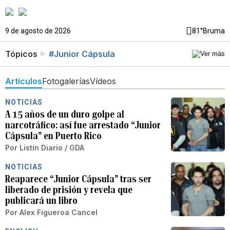
9 de agosto de 2026
81°
Bruma
Tópicos
#Junior Cápsula
Artículos
Fotogalerías
Vídeos
NOTICIAS
A 15 años de un duro golpe al
narcotráfico: así fue arrestado “Junior
Cápsula” en Puerto Rico
Por
Listín Diario / GDA
NOTICIAS
Reaparece “Junior Cápsula” tras ser
liberado de prisión y revela que
publicará un libro
Por
Alex Figueroa Cancel