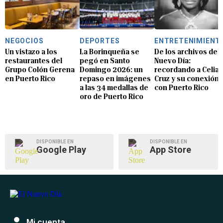
NEGOCIOS
DEPORTES
ENTRETENIMIENT
Un vistazo a los
La Borinqueña se
De los archivos de E
restaurantes del
pegó en Santo
Nuevo Día:
Grupo Colón Gerena
Domingo 2026: un
recordando a Celia
en Puerto Rico
repaso en imágenes
Cruz y su conexión
a las 34 medallas de
con Puerto Rico
oro de Puerto Rico
DISPONIBLE EN
DISPONIBLE EN
Google Play
App Store
Mi cuenta