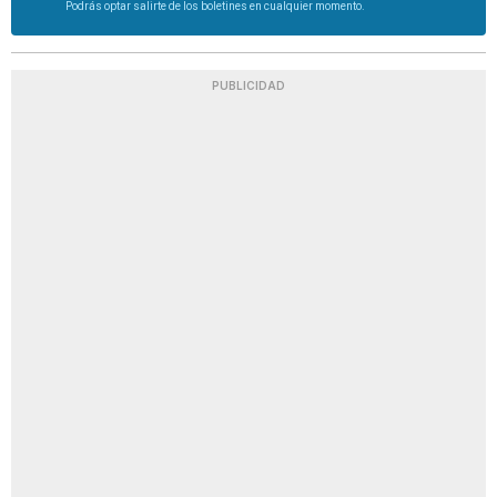
Podrás optar salirte de los boletines en cualquier momento.
PUBLICIDAD