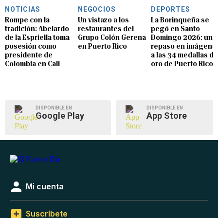
NOTICIAS
NEGOCIOS
DEPORTES
Rompe con la
Un vistazo a los
La Borinqueña se
tradición: Abelardo
restaurantes del
pegó en Santo
de la Espriella toma
Grupo Colón Gerena
Domingo 2026: un
posesión como
en Puerto Rico
repaso en imágene
presidente de
a las 34 medallas de
Colombia en Cali
oro de Puerto Rico
DISPONIBLE EN
DISPONIBLE EN
Google Play
App Store
Mi cuenta
Suscríbete