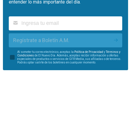
entender lo más importante del día.
Regístrate a Boletín A.M.
Al someter tu correo electrónico, aceptas la
Política de Privacidad
y
Términos y
Condiciones
de El Nuevo Día. Además, aceptas recibir información u ofertas
especiales de productos o servicios de GFR Media, sus afiliadas o de terceros.
Podrás optar salirte de los boletines en cualquier momento.