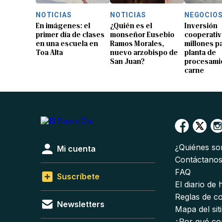
NOTICIAS
NOTICIAS
NEGOCIO
En imágenes: el
¿Quién es el
Inversión
primer día de clases
monseñor Eusebio
cooperativ
en una escuela en
Ramos Morales,
millones p
Toa Alta
nuevo arzobispo de
planta de
San Juan?
procesami
carne
¿Quiénes s
Mi cuenta
Contáctano
FAQ
Suscríbete
El diario de
Reglas de c
Newsletters
Mapa del sit
¿Por qué co