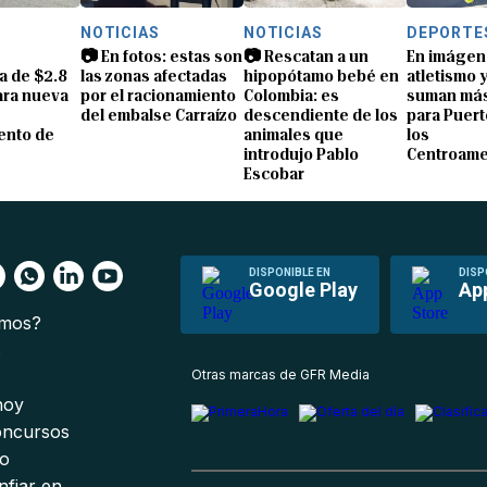
S
NOTICIAS
NOTICIAS
DEPORTE
📷 En fotos: estas son
📷 Rescatan a un
En imágen
a de $2.8
las zonas afectadas
hipopótamo bebé en
atletismo 
ara nueva
por el racionamiento
Colombia: es
suman más
del embalse Carraízo
descendiente de los
para Puert
ento de
animales que
los
introdujo Pablo
Centroame
Escobar
DISPONIBLE EN
DISP
Google Play
Ap
omos?
s
Otras marcas de GFR Media
 hoy
oncursos
io
nfiar en