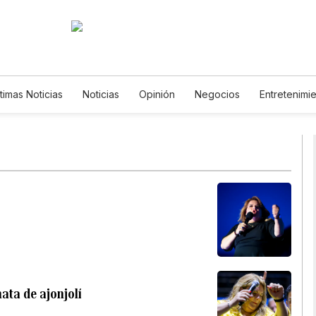
timas Noticias
Noticias
Opinión
Negocios
Entretenimi
Estilos de Vida
Mundo
Estados Unidos
Ciencia y Ambi
Tecnología
Juegos
Lotería
Vídeos
Fotos
Englis
Newsletters
Feriados
Especiales
ata de ajonjolí