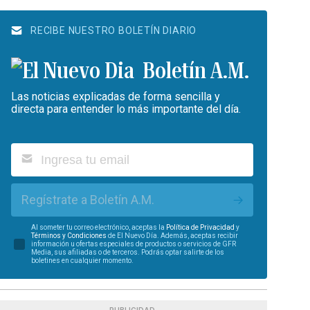
RECIBE NUESTRO BOLETÍN DIARIO
Boletín A.M.
Las noticias explicadas de forma sencilla y
directa para entender lo más importante del día.
Regístrate a Boletín A.M.
Al someter tu correo electrónico, aceptas la
Política de Privacidad
y
Términos y Condiciones
de El Nuevo Día. Además, aceptas recibir
información u ofertas especiales de productos o servicios de GFR
Media, sus afiliadas o de terceros. Podrás optar salirte de los
boletines en cualquier momento.