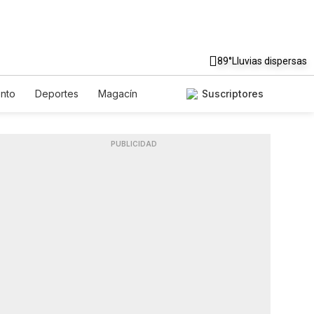
89°
Lluvias dispersas
ento
Deportes
Magacín
Suscriptores
ente
Gastronomía
De Viaje
h
Podcasts
Horóscopos
PUBLICIDAD