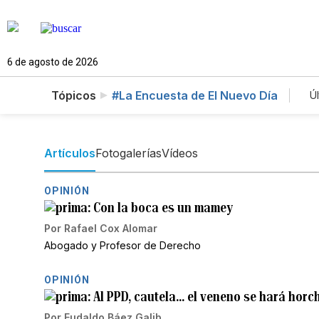
6 de agosto de 2026
Tópicos
#La Encuesta de El Nuevo Día
Úl
Artículos
Fotogalerías
Vídeos
OPINIÓN
Con la boca es un mamey
Por
Rafael Cox Alomar
Abogado y Profesor de Derecho
OPINIÓN
Al PPD, cautela… el veneno se hará horch
Por
Eudaldo Báez Galib