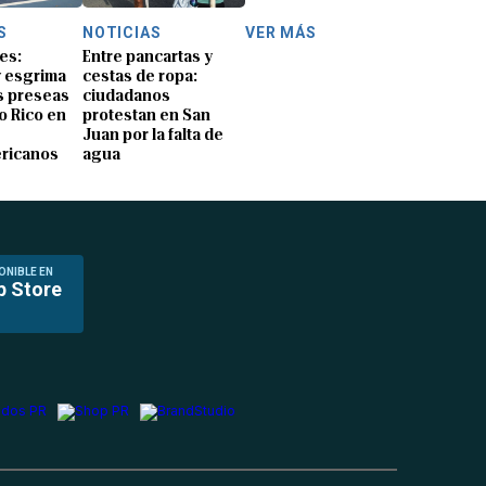
S
NOTICIAS
VER MÁS
es:
Entre pancartas y
y esgrima
cestas de ropa:
 preseas
ciudadanos
o Rico en
protestan en San
Juan por la falta de
ricanos
agua
ONIBLE EN
p Store