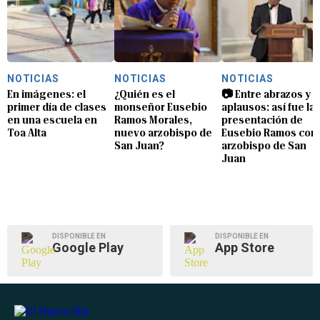
NOTICIAS
NOTICIAS
NOTICIAS
En imágenes: el
¿Quién es el
📷 Entre abrazos y
primer día de clases
monseñor Eusebio
aplausos: así fue la
en una escuela en
Ramos Morales,
presentación de
Toa Alta
nuevo arzobispo de
Eusebio Ramos com
San Juan?
arzobispo de San
Juan
DISPONIBLE EN
DISPONIBLE EN
Google Play
App Store