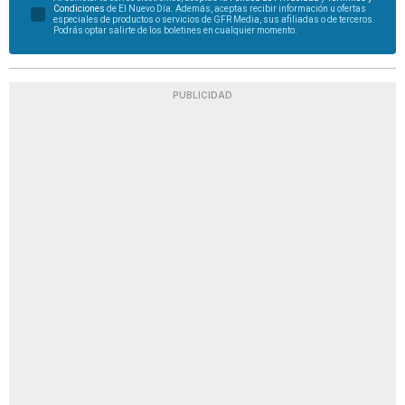
Condiciones
de El Nuevo Día. Además, aceptas recibir información u ofertas
especiales de productos o servicios de GFR Media, sus afiliadas o de terceros.
Podrás optar salirte de los boletines en cualquier momento.
PUBLICIDAD