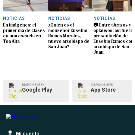
NOTICIAS
NOTICIAS
NOTICIAS
En imágenes: el
¿Quién es el
📷 Entre abrazos y
primer día de clases
monseñor Eusebio
aplausos: así fue la
en una escuela en
Ramos Morales,
presentación de
Toa Alta
nuevo arzobispo de
Eusebio Ramos com
San Juan?
arzobispo de San
Juan
DISPONIBLE EN
DISPONIBLE EN
Google Play
App Store
Mi cuenta