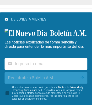
DE LUNES A VIERNES
Boletín A.M.
Las noticias explicadas de forma sencilla y
directa para entender lo más importante del día.
Regístrate a Boletín A.M.
Al someter tu correo electrónico, aceptas la
Política de Privacidad
y
Términos y Condiciones
de El Nuevo Día. Además, aceptas recibir
información u ofertas especiales de productos o servicios de GFR
Media, sus afiliadas o de terceros. Podrás optar salirte de los
boletines en cualquier momento.