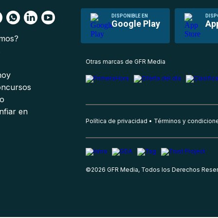
DISPONIBLE EN
DISP
Google Play
Ap
omos?
s
Otras marcas de GFR Media
 hoy
oncursos
io
nfiar en
Política de privacidad
Términos y condicion
©
2026
GFR Media, Todos los Derechos Rese