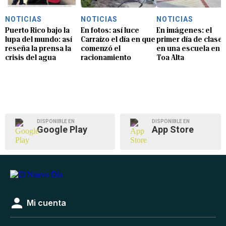
NOTICIAS
NOTICIAS
NOTICIAS
Puerto Rico bajo la
En fotos: así luce
En imágenes: el
lupa del mundo: así
Carraízo el día en que
primer día de clase
reseña la prensa la
comenzó el
en una escuela en
crisis del agua
racionamiento
Toa Alta
DISPONIBLE EN
DISPONIBLE EN
Google Play
App Store
Mi cuenta