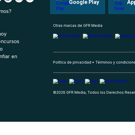
Google Play
Ap
omos?
s
Otras marcas de GFR Media
 hoy
oncursos
io
nfiar en
Política de privacidad
Términos y condicion
©
2026
GFR Media, Todos los Derechos Rese