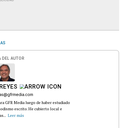
BLICIDAD
DAS
 DEL AUTOR
REYES
bas@gfrmedia.com
ara GFR Media luego de haber estudiado
dismo escrito. He cubierto local e
s...
Leer más