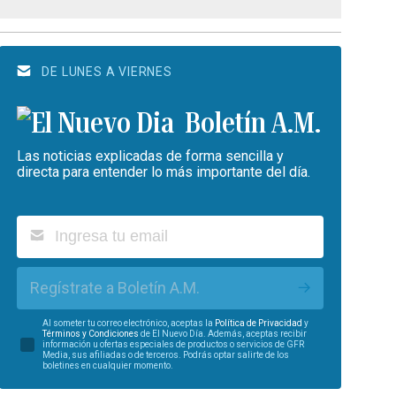
DE LUNES A VIERNES
Boletín A.M.
Las noticias explicadas de forma sencilla y
directa para entender lo más importante del día.
Regístrate a Boletín A.M.
Al someter tu correo electrónico, aceptas la
Política de Privacidad
y
Términos y Condiciones
de El Nuevo Día. Además, aceptas recibir
información u ofertas especiales de productos o servicios de GFR
Media, sus afiliadas o de terceros. Podrás optar salirte de los
boletines en cualquier momento.