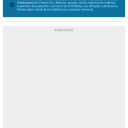
Condiciones
de El Nuevo Día. Además, aceptas recibir información u ofertas
especiales de productos o servicios de GFR Media, sus afiliadas o de terceros.
Podrás optar salirte de los boletines en cualquier momento.
PUBLICIDAD