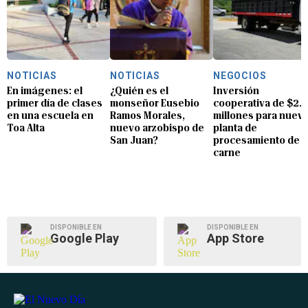
NOTICIAS
NOTICIAS
NEGOCIOS
En imágenes: el
¿Quién es el
Inversión
primer día de clases
monseñor Eusebio
cooperativa de $2.8
en una escuela en
Ramos Morales,
millones para nuev
Toa Alta
nuevo arzobispo de
planta de
San Juan?
procesamiento de
carne
DISPONIBLE EN
DISPONIBLE EN
Google Play
App Store