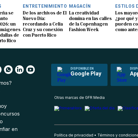
S
ENTRETENIMIENTO
MAGACÍN
ESTILOS 
eña se
De los archivos de El
La creatividad
Los mayor
anto
Nuevo Día:
domina en las calles
¿por qué y
026: un
recordando a Celia
de la Copenhagen
pueden co
 imágenes
Cruz y su conexión
Fashion Week
como ante
dallas de
con Puerto Rico
rto Rico
DISPONIBLE EN
DISP
Google Play
Ap
omos?
s
Otras marcas de GFR Media
 hoy
oncursos
io
nfiar en
Política de privacidad
Términos y condicion