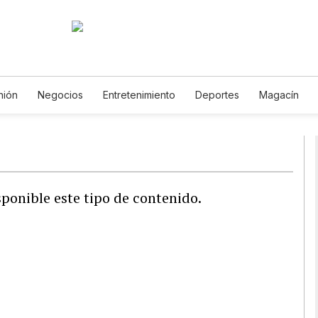
nión
Negocios
Entretenimiento
Deportes
Magacín
mbiente
Gastronomía
De Viaje
Tecnología
Juegos
copos
Newsletters
Feriados
Especiales
ponible este tipo de contenido.