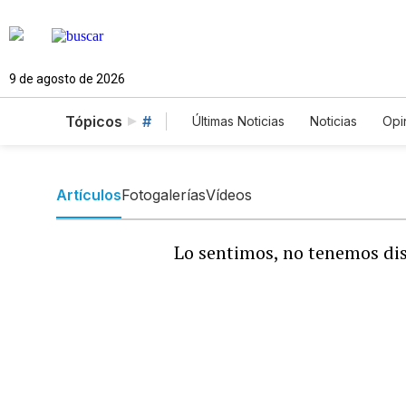
9 de agosto de 2026
Tópicos
#
Últimas Noticias
Noticias
Opi
Estados Unidos
Ciencia y A
English
Podcasts
Horós
Artículos
Fotogalerías
Vídeos
Lo sentimos, no tenemos dis