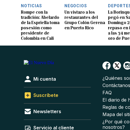
NOTICIAS
NEGOCIOS
DEPORTE
Rompe con la
Un vistazo a los
La Borinqu
tradición: Abelardo
restaurantes del
pegó en S
de la Espriella toma
Grupo Colón Gerena
Domingo 2
posesión como
en Puerto Rico
repaso en
presidente de
a las 34 me
Colombia en Cali
oro de Pue
¿Quiénes s
Mi cuenta
Contáctano
FAQ
Suscríbete
El diario de
Reglas de c
Newsletters
Mapa del sit
¿Por qué co
nosotros?
Servicio al cliente