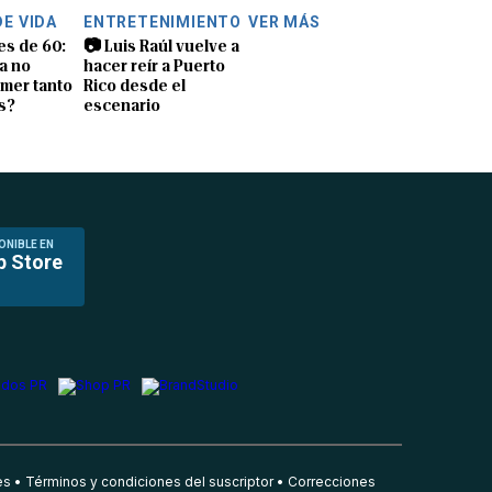
DE VIDA
ENTRETENIMIENTO
VER MÁS
es de 60:
📷 Luis Raúl vuelve a
a no
hacer reír a Puerto
mer tanto
Rico desde el
s?
escenario
ONIBLE EN
p Store
es
Términos y condiciones del suscriptor
Correcciones