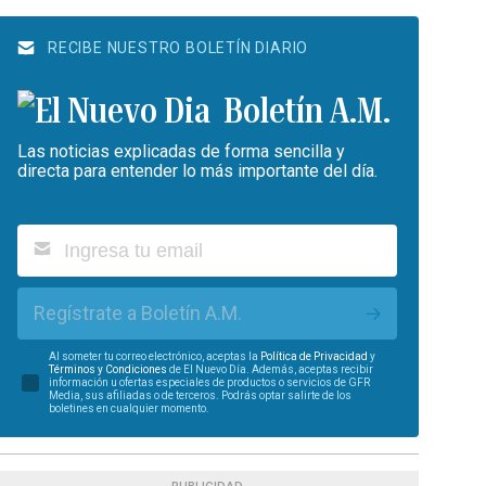
RECIBE NUESTRO BOLETÍN DIARIO
Boletín A.M.
Las noticias explicadas de forma sencilla y
directa para entender lo más importante del día.
Regístrate a Boletín A.M.
Al someter tu correo electrónico, aceptas la
Política de Privacidad
y
Términos y Condiciones
de El Nuevo Día. Además, aceptas recibir
información u ofertas especiales de productos o servicios de GFR
Media, sus afiliadas o de terceros. Podrás optar salirte de los
boletines en cualquier momento.