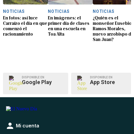
NOTICIAS
NOTICIAS
NOTICIAS
En fotos: así luce
En imágenes: el
¿Quién es el
Carraízo el día en que
primer día de clases
monseñor Eusebio
comenzó el
en una escuela en
Ramos Morales,
racionamiento
Toa Alta
nuevo arzobispo de
San Juan?
DISPONIBLE EN
DISPONIBLE EN
Google Play
App Store
Mi cuenta