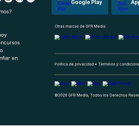
Google Play
Ap
omos?
s
Otras marcas de GFR Media
 hoy
oncursos
io
nfiar en
Política de privacidad
Términos y condicion
©
2026
GFR Media, Todos los Derechos Rese