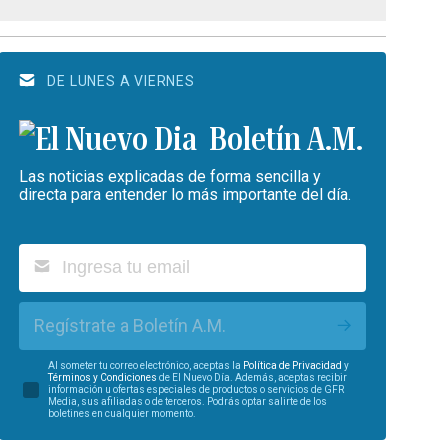
DE LUNES A VIERNES
Boletín A.M.
Las noticias explicadas de forma sencilla y
directa para entender lo más importante del día.
Regístrate a Boletín A.M.
Al someter tu correo electrónico, aceptas la
Política de Privacidad
y
Términos y Condiciones
de El Nuevo Día. Además, aceptas recibir
información u ofertas especiales de productos o servicios de GFR
Media, sus afiliadas o de terceros. Podrás optar salirte de los
boletines en cualquier momento.