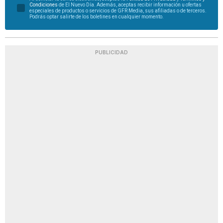
Condiciones
de El Nuevo Día. Además, aceptas recibir información u ofertas
especiales de productos o servicios de GFR Media, sus afiliadas o de terceros.
Podrás optar salirte de los boletines en cualquier momento.
PUBLICIDAD