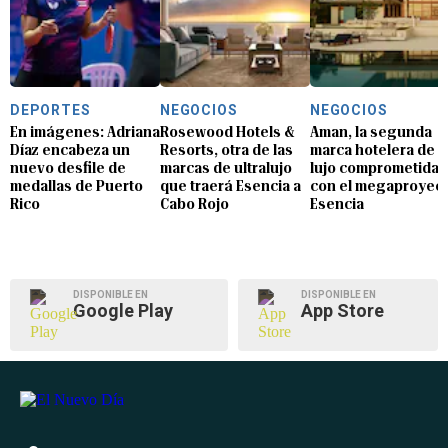
DEPORTES
NEGOCIOS
NEGOCIOS
En imágenes: Adriana
Rosewood Hotels &
Aman, la segunda
Díaz encabeza un
Resorts, otra de las
marca hotelera de
nuevo desfile de
marcas de ultralujo
lujo comprometida
medallas de Puerto
que traerá Esencia a
con el megaproyec
Rico
Cabo Rojo
Esencia
DISPONIBLE EN
DISPONIBLE EN
Google Play
App Store