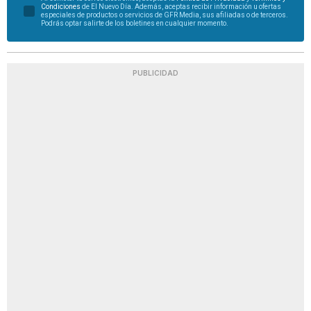
Condiciones
de El Nuevo Día. Además, aceptas recibir información u ofertas
especiales de productos o servicios de GFR Media, sus afiliadas o de terceros.
Podrás optar salirte de los boletines en cualquier momento.
PUBLICIDAD