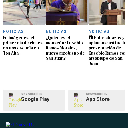
NOTICIAS
NOTICIAS
NOTICIAS
En imágenes: el
¿Quién es el
📷 Entre abrazos y
primer día de clases
monseñor Eusebio
aplausos: así fue la
en una escuela en
Ramos Morales,
presentación de
Toa Alta
nuevo arzobispo de
Eusebio Ramos com
San Juan?
arzobispo de San
Juan
DISPONIBLE EN
DISPONIBLE EN
Google Play
App Store