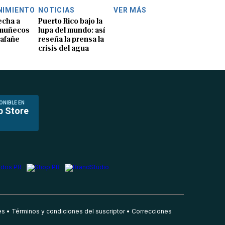
NIMIENTO
NOTICIAS
VER MÁS
echa a
Puerto Rico bajo la
 muñecos
lupa del mundo: así
lafañe
reseña la prensa la
crisis del agua
ONIBLE EN
p Store
es
Términos y condiciones del suscriptor
Correcciones