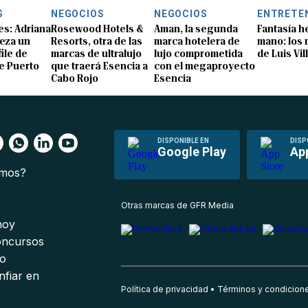
S
NEGOCIOS
NEGOCIOS
ENTRETE
s: Adriana
Rosewood Hotels &
Aman, la segunda
Fantasía h
eza un
Resorts, otra de las
marca hotelera de
mano: los
ile de
marcas de ultralujo
lujo comprometida
de Luis Vil
e Puerto
que traerá Esencia a
con el megaproyecto
Cabo Rojo
Esencia
DISPONIBLE EN
DISP
Google Play
Ap
omos?
s
Otras marcas de GFR Media
 hoy
oncursos
io
nfiar en
Política de privacidad
Términos y condicion