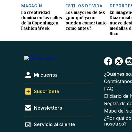
MAGACÍN
ESTILOS DE VIDA
DEPORTE
La creatividad
Los mayores de 60:
En imágene
domina en las calles
¿por qué ya no
Díaz encab
de la Copenhagen
pueden comer tanto
nuevo desf
Fashion Week
como antes?
medallas d
Rico
¿Quiénes s
Mi cuenta
Contáctano
FAQ
Suscríbete
El diario de
Reglas de c
Newsletters
Mapa del sit
¿Por qué co
nosotros?
Servicio al cliente