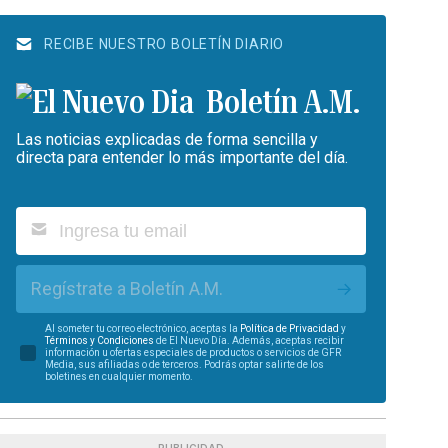
RECIBE NUESTRO BOLETÍN DIARIO
Boletín A.M.
Las noticias explicadas de forma sencilla y
directa para entender lo más importante del día.
Regístrate a Boletín A.M.
Al someter tu correo electrónico, aceptas la
Política de Privacidad
y
Términos y Condiciones
de El Nuevo Día. Además, aceptas recibir
información u ofertas especiales de productos o servicios de GFR
Media, sus afiliadas o de terceros. Podrás optar salirte de los
boletines en cualquier momento.