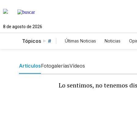
8 de agosto de 2026
Tópicos
#
Últimas Noticias
Noticias
Opi
Estados Unidos
Ciencia y A
English
Podcasts
Horós
Artículos
Fotogalerías
Vídeos
Lo sentimos, no tenemos dis