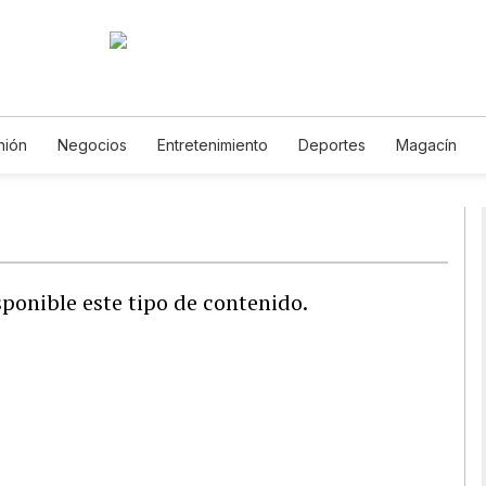
nión
Negocios
Entretenimiento
Deportes
Magacín
mbiente
Gastronomía
De Viaje
Tecnología
Juegos
copos
Newsletters
Feriados
Especiales
ponible este tipo de contenido.