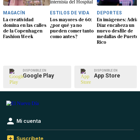
MAGACÍN
ESTILOS DE VIDA
DEPORTES
La creatividad
Los mayores de 60:
En imágenes: Adria
domina en las calles
¿por qué ya no
Díaz encabeza un
de la Copenhagen
pueden comer tanto
nuevo desfile de
Fashion Week
como antes?
medallas de Puerto
Rico
DISPONIBLE EN
DISPONIBLE EN
Google Play
App Store
Mi cuenta
Suscríbete