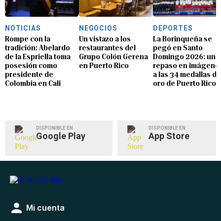
NOTICIAS
NEGOCIOS
DEPORTES
Rompe con la
Un vistazo a los
La Borinqueña se
tradición: Abelardo
restaurantes del
pegó en Santo
de la Espriella toma
Grupo Colón Gerena
Domingo 2026: un
posesión como
en Puerto Rico
repaso en imágene
presidente de
a las 34 medallas de
Colombia en Cali
oro de Puerto Rico
DISPONIBLE EN
DISPONIBLE EN
Google Play
App Store
Mi cuenta