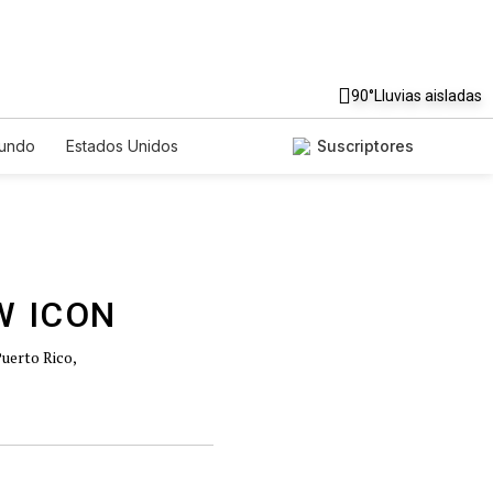
90°
Lluvias aisladas
undo
Estados Unidos
Suscriptores
nglish
Podcasts
Horóscopos
Puerto Rico,