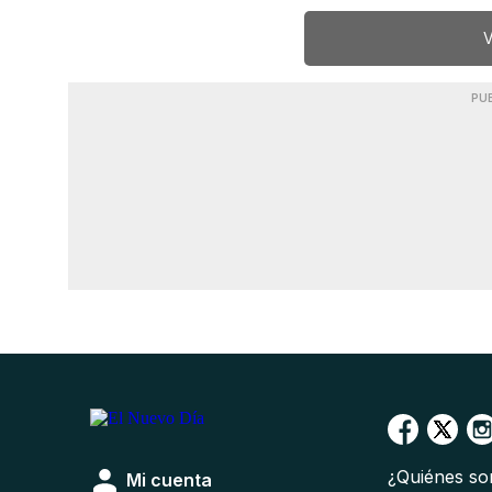
V
PU
¿Quiénes s
Mi cuenta