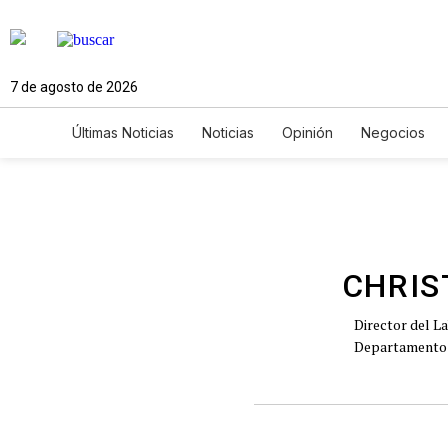
7 de agosto de 2026
Últimas Noticias
Noticias
Opinión
Negocios
Ciencia y Ambiente
Gastronomía
De Viaje
Newsletters
Feriados
Edictos
Especiales
CHRIS
Director del La