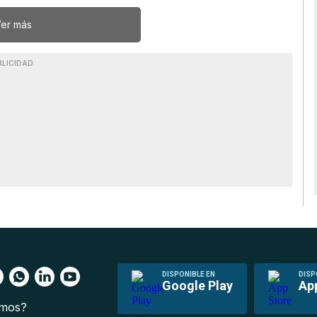
er más
BLICIDAD
DISPONIBLE EN
DISP
Google Play
Ap
omos?