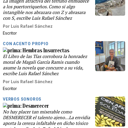
La imagen atractiva del terruño enmudece
a los puertorriqueños. Como si algo
intangible nos abrazara con Z y abrasara
con S, escribe Luis Rafael Sánchez
Por
Luis Rafael Sánchez
Escritor
CON ACENTO PROPIO
Hembras Insurrectas
El Libro de las Tías corrobora la honradez
moral de Magali García Ramis cuando
asume la novela que concurre a su vida,
escribe Luis Rafael Sánchez
Por
Luis Rafael Sánchez
Escritor
VERBOS SONOROS
Desmerecer
No hay placer tan miserable como
DESMERECER el talento ajeno…La envidia
aporta la cereza infaltable en dicho tóxico