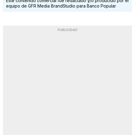
Este contenido comercial fue redactado y/o producido por el
equipo de GFR Media BrandStudio para Banco Popular
PUBLICIDAD