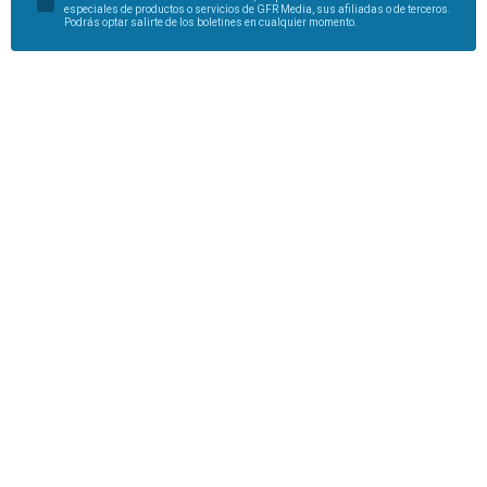
especiales de productos o servicios de GFR Media, sus afiliadas o de terceros.
Podrás optar salirte de los boletines en cualquier momento.