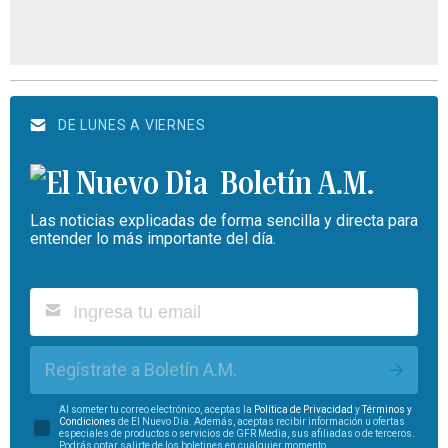
DE LUNES A VIERNES
Boletín A.M.
Las noticias explicadas de forma sencilla y directa para
entender lo más importante del día.
Regístrate a Boletín A.M.
Al someter tu correo electrónico, aceptas la
Política de Privacidad
y
Términos y
Condiciones
de El Nuevo Día. Además, aceptas recibir información u ofertas
especiales de productos o servicios de GFR Media, sus afiliadas o de terceros.
Podrás optar salirte de los boletines en cualquier momento.