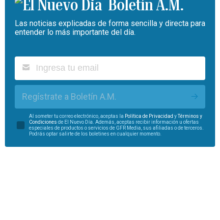
Boletín A.M.
Las noticias explicadas de forma sencilla y directa para
entender lo más importante del día.
Regístrate a Boletín A.M.
Al someter tu correo electrónico, aceptas la
Política de Privacidad
y
Términos y
Condiciones
de El Nuevo Día. Además, aceptas recibir información u ofertas
especiales de productos o servicios de GFR Media, sus afiliadas o de terceros.
Podrás optar salirte de los boletines en cualquier momento.