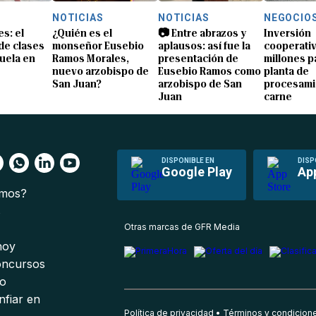
NOTICIAS
NOTICIAS
NEGOCIO
s: el
¿Quién es el
📷 Entre abrazos y
Inversión
 de clases
monseñor Eusebio
aplausos: así fue la
cooperativ
uela en
Ramos Morales,
presentación de
millones p
nuevo arzobispo de
Eusebio Ramos como
planta de
San Juan?
arzobispo de San
procesami
Juan
carne
DISPONIBLE EN
DISP
Google Play
Ap
omos?
s
Otras marcas de GFR Media
 hoy
oncursos
io
nfiar en
Política de privacidad
Términos y condicion