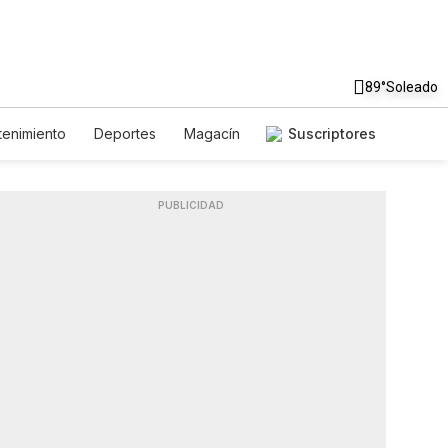
89°
Soleado
tenimiento
Deportes
Magacín
Suscriptores
y Ambiente
Gastronomía
Fotos
English
Podcasts
PUBLICIDAD