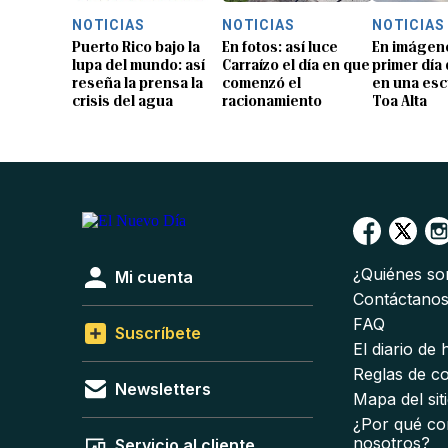
NOTICIAS
NOTICIAS
NOTICIAS
Puerto Rico bajo la
En fotos: así luce
En imágene
lupa del mundo: así
Carraízo el día en que
primer día
reseña la prensa la
comenzó el
en una esc
crisis del agua
racionamiento
Toa Alta
¿Quiénes s
Mi cuenta
Contáctano
FAQ
Suscríbete
El diario de
Reglas de c
Newsletters
Mapa del sit
¿Por qué co
nosotros?
Servicio al cliente