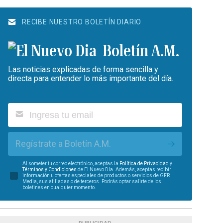
RECIBE NUESTRO BOLETÍN DIARIO
Boletín A.M.
Las noticias explicadas de forma sencilla y
directa para entender lo más importante del día.
Regístrate a Boletín A.M.
Al someter tu correo electrónico, aceptas la
Política de Privacidad
y
Términos y Condiciones
de El Nuevo Día. Además, aceptas recibir
información u ofertas especiales de productos o servicios de GFR
Media, sus afiliadas o de terceros. Podrás optar salirte de los
boletines en cualquier momento.