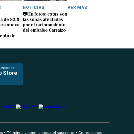
S
NOTICIAS
VER MÁS
📷 En fotos: estas son
a de $2.8
las zonas afectadas
ara nueva
por el racionamiento
del embalse Carraízo
ento de
ONIBLE EN
p Store
es
Términos y condiciones del suscriptor
Correcciones