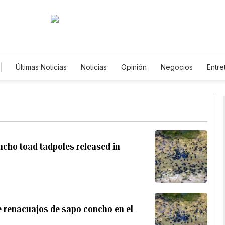
Últimas Noticias
Noticias
Opinión
Negocios
Entre
Estilos de Vida
Mundo
Estados Unidos
Ciencia 
De Viaje
Tecnología
Juegos
Lotería
Vídeos
Horóscopos
Newsletters
Feriados
Especiales
ncho toad tadpoles released in
e renacuajos de sapo concho en el