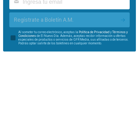
Regístrate a Boletín A.M.
Al someter tu correo electrónico, aceptas la
Política de Privacidad
y
Términos y
Condiciones
de El Nuevo Día. Además, aceptas recibir información u ofertas
especiales de productos o servicios de GFR Media, sus afiliadas o de terceros.
Podrás optar salirte de los boletines en cualquier momento.