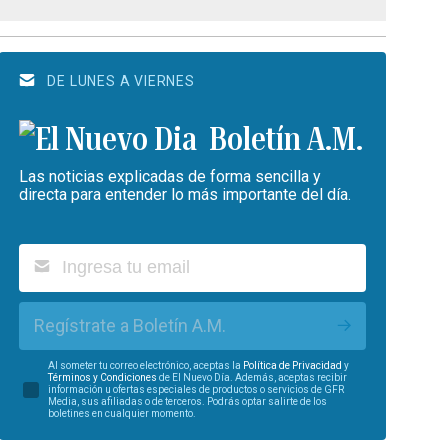
DE LUNES A VIERNES
Boletín A.M.
Las noticias explicadas de forma sencilla y
directa para entender lo más importante del día.
Regístrate a Boletín A.M.
Al someter tu correo electrónico, aceptas la
Política de Privacidad
y
Términos y Condiciones
de El Nuevo Día. Además, aceptas recibir
información u ofertas especiales de productos o servicios de GFR
Media, sus afiliadas o de terceros. Podrás optar salirte de los
boletines en cualquier momento.