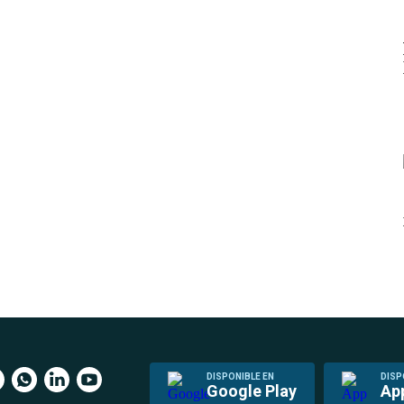
DISPONIBLE EN
DISP
Google Play
Ap