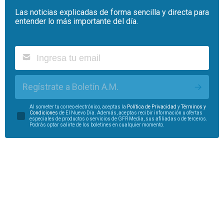
Las noticias explicadas de forma sencilla y directa para
entender lo más importante del día.
Regístrate a Boletín A.M.
Al someter tu correo electrónico, aceptas la
Política de Privacidad
y
Términos y
Condiciones
de El Nuevo Día. Además, aceptas recibir información u ofertas
especiales de productos o servicios de GFR Media, sus afiliadas o de terceros.
Podrás optar salirte de los boletines en cualquier momento.