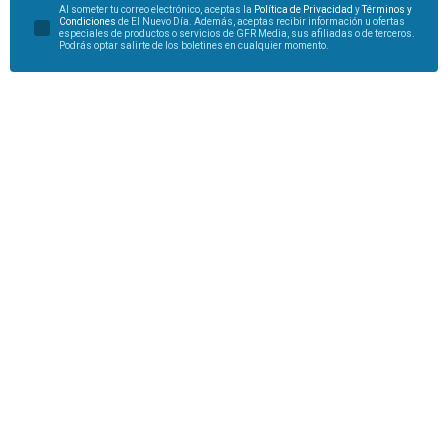
Al someter tu correo electrónico, aceptas la
Política de Privacidad
y
Términos y
Condiciones
de El Nuevo Día. Además, aceptas recibir información u ofertas
especiales de productos o servicios de GFR Media, sus afiliadas o de terceros.
Podrás optar salirte de los boletines en cualquier momento.