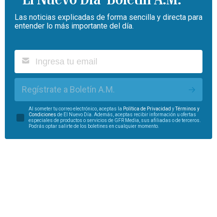
Las noticias explicadas de forma sencilla y directa para
entender lo más importante del día.
Regístrate a Boletín A.M.
Al someter tu correo electrónico, aceptas la
Política de Privacidad
y
Términos y
Condiciones
de El Nuevo Día. Además, aceptas recibir información u ofertas
especiales de productos o servicios de GFR Media, sus afiliadas o de terceros.
Podrás optar salirte de los boletines en cualquier momento.