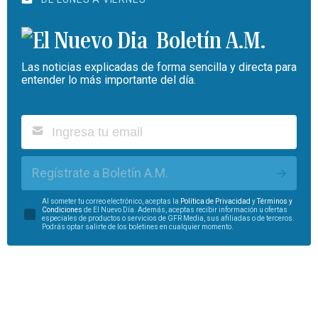
Boletín A.M.
Las noticias explicadas de forma sencilla y directa para
entender lo más importante del día.
Regístrate a Boletín A.M.
Al someter tu correo electrónico, aceptas la
Política de Privacidad
y
Términos y
Condiciones
de El Nuevo Día. Además, aceptas recibir información u ofertas
especiales de productos o servicios de GFR Media, sus afiliadas o de terceros.
Podrás optar salirte de los boletines en cualquier momento.